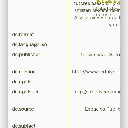
Estadísticas
tutores asesoran y orien
Estadísticas
utilizan el Sistema Inte
de uso
Académica a fin de llev
y contro
dc.format
dc.language.iso
dc.publisher
Universidad Autóno
dc.relation
http://www.redalyc.org/
dc.rights
dc.rights.uri
http://creativecommons.
dc.source
Espacios Públicos
dc.subject