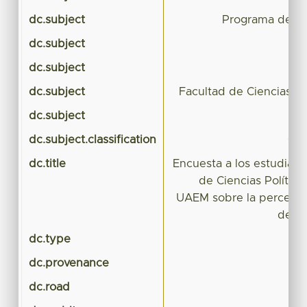
dc.subject
Programa de Tu
dc.subject
dc.subject
dc.subject
Facultad de Ciencias Pol
dc.subject
dc.subject.classification
CIE
dc.title
Encuesta a los estudiant
de Ciencias Política
UAEM sobre la percepc
de T
dc.type
dc.provenance
dc.road