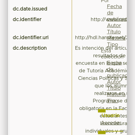
Por
Fecha
dc.date.issued
de
publicación
dc.identifier
http://www.redalyc
Autor
Título
dc.identifier.uri
http://hdl.handle.net/20
Materia
Tipo
dc.description
Es intención del artículo
Esta
resultados de la 
colección
Fecha
encuesta en la que se ev
de
de Tutoría Académica d
publicación
Ciencias Políticas y Soc
Autor
que los alumnos 
Título
realizaron en ma
Materia
Tipo
Programa se desa
obligatoria en la Facult
Usuario
estudiantes ins
Acceder
licenciaturas. 
individuales y grupal