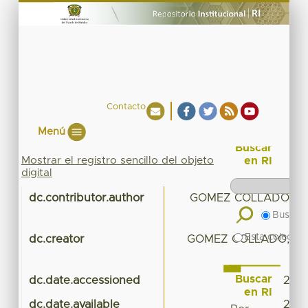
Contacto
Menú
Buscar
Mostrar el registro sencillo del objeto
en RI
digital
dc.contributor.author
GOMEZ COLLADO, M
Buscar 
Esta colecció
dc.creator
GOMEZ COLLADO, MA
Buscar
dc.date.accessioned
2016
en RI
dc.date.available
2016