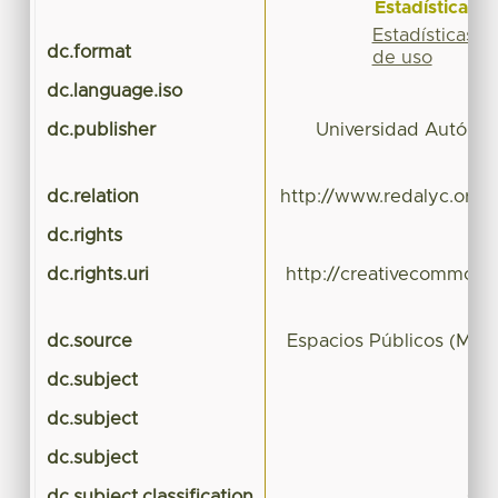
Estadísticas
Estadísticas
dc.format
de uso
dc.language.iso
dc.publisher
Universidad Autóno
dc.relation
http://www.redalyc.org/
dc.rights
dc.rights.uri
http://creativecommons.
dc.source
Espacios Públicos (Méxi
dc.subject
dc.subject
dc.subject
dc.subject.classification
CIE