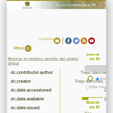
Contacto
Menú
Buscar
Mostrar el registro sencillo del objeto
en RI
digital
dc.contributor.author
Trejo Sánchez, 
Buscar 
dc.creator
Trejo Sánchez, Jos
Esta colecció
dc.date.accessioned
2016
dc.date.available
2016
Buscar
en RI
dc.date.issued