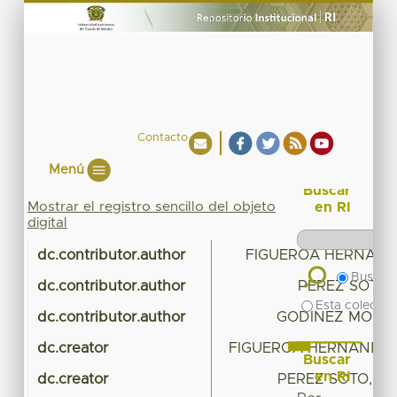
Contacto
Menú
Buscar
Mostrar el registro sencillo del objeto
en RI
digital
dc.contributor.author
FIGUEROA HERNAND
Buscar 
dc.contributor.author
PEREZ SOTO,
Esta colecció
dc.contributor.author
GODINEZ MONTO
dc.creator
FIGUEROA HERNANDEZ,
Buscar
en RI
dc.creator
PEREZ SOTO, FR