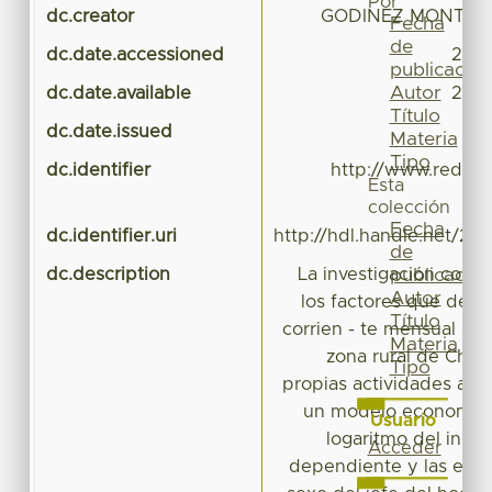
Por
dc.creator
GODINEZ MONTOYA,
Fecha
de
dc.date.accessioned
2016
publicación
Autor
dc.date.available
2016
Título
dc.date.issued
Materia
Tipo
dc.identifier
http://www.redalyc
Esta
colección
Fecha
dc.identifier.uri
http://hdl.handle.net/20
de
dc.description
La investigación consis
publicación
Autor
los factores que dete
Título
corrien - te mensual de 
Materia
zona rural de Chiap
Tipo
propias actividades agrí
un modelo econométric
Usuario
logaritmo del ingre
Acceder
dependiente y las expli