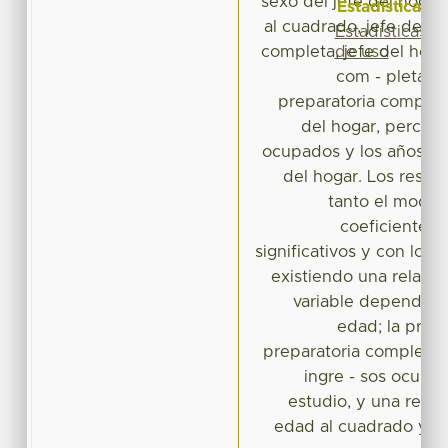
sexo del jefe del hogar,
Estadísticas
al cuadrado, jefe del h
Estadísticas
de uso
completa, jefe del hog
com - pleta, j
preparatoria completa
del hogar, percept
ocupados y los años de
del hogar. Los resul
tanto el model
coeficientes 
significativos y con los 
existiendo una relación
variable dependient
edad; la prima
preparatoria completas
ingre - sos ocupa
estudio, y una relac
edad al cuadrado y lo