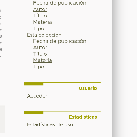
Fecha de publicación
Autor
d,
Título
el
Materia
en
Tipo
en
Esta colección
la
Fecha de publicación
un
Autor
se
Título
ea
Materia
Tipo
Usuario
Acceder
Estadísticas
Estadísticas de uso