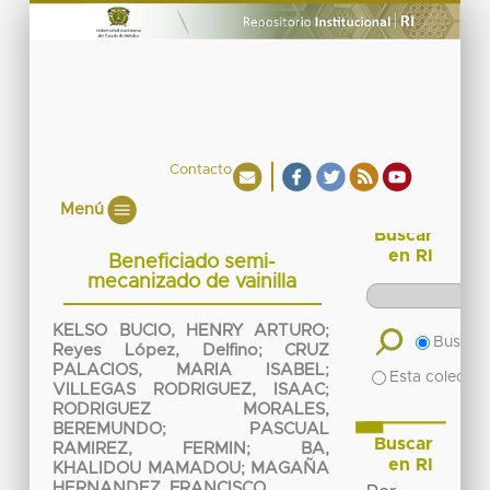
Contacto
Menú
Buscar
en RI
Beneficiado semi-
mecanizado de vainilla
KELSO BUCIO, HENRY ARTURO
;
Buscar 
Reyes López, Delfino
;
CRUZ
PALACIOS, MARIA ISABEL
;
Esta colecció
VILLEGAS RODRIGUEZ, ISAAC
;
RODRIGUEZ MORALES,
BEREMUNDO
;
PASCUAL
Buscar
RAMIREZ, FERMIN
;
BA,
en RI
KHALIDOU MAMADOU
;
MAGAÑA
HERNANDEZ, FRANCISCO