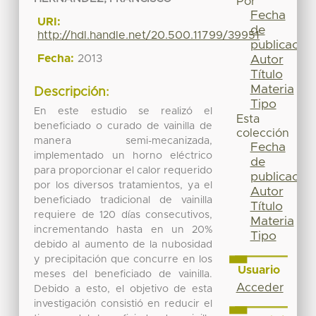
Por
Fecha
URI:
de
http://hdl.handle.net/20.500.11799/39951
publicación
Fecha:
2013
Autor
Título
Materia
Descripción:
Tipo
En este estudio se realizó el
Esta
beneficiado o curado de vainilla de
colección
manera semi-mecanizada,
Fecha
implementado un horno eléctrico
de
para proporcionar el calor requerido
publicación
por los diversos tratamientos, ya el
Autor
beneficiado tradicional de vainilla
Título
requiere de 120 días consecutivos,
Materia
incrementando hasta en un 20%
Tipo
debido al aumento de la nubosidad
y precipitación que concurre en los
Usuario
meses del beneficiado de vainilla.
Acceder
Debido a esto, el objetivo de esta
investigación consistió en reducir el