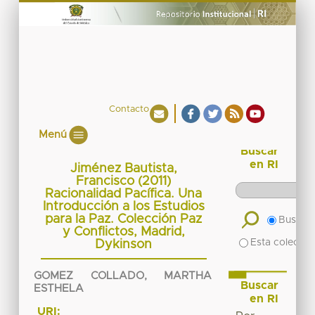
Contacto
Menú
Buscar
en RI
Jiménez Bautista,
Francisco (2011)
Racionalidad Pacífica. Una
Introducción a los Estudios
para la Paz. Colección Paz
Buscar 
y Conflictos, Madrid,
Esta colecció
Dykinson
GOMEZ COLLADO, MARTHA
Buscar
ESTHELA
en RI
URI: