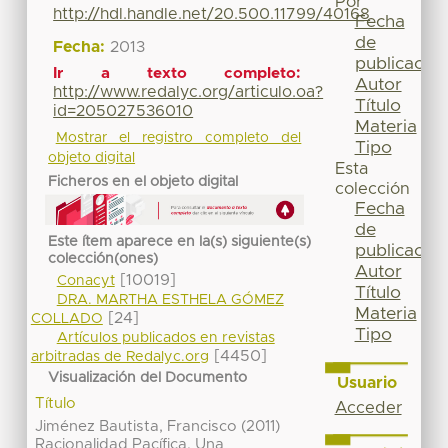
Por
http://hdl.handle.net/20.500.11799/40168
Fecha
de
Fecha:
2013
publicación
Ir a texto completo:
Autor
http://www.redalyc.org/articulo.oa?
Título
id=205027536010
Materia
Mostrar el registro completo del
Tipo
objeto digital
Esta
Ficheros en el objeto digital
colección
Fecha
de
Este ítem aparece en la(s) siguiente(s)
publicación
colección(ones)
Autor
[10019]
Conacyt
Título
DRA. MARTHA ESTHELA GÓMEZ
Materia
[24]
COLLADO
Tipo
Artículos publicados en revistas
[4450]
arbitradas de Redalyc.org
Visualización del Documento
Usuario
Título
Acceder
Jiménez Bautista, Francisco (2011)
Racionalidad Pacífica. Una