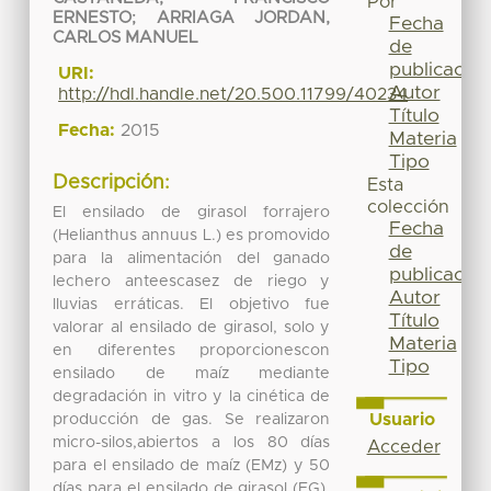
Por
ERNESTO
;
ARRIAGA JORDAN,
Fecha
CARLOS MANUEL
de
publicación
URI:
Autor
http://hdl.handle.net/20.500.11799/40234
Título
Fecha:
2015
Materia
Tipo
Descripción:
Esta
colección
El ensilado de girasol forrajero
Fecha
(Helianthus annuus L.) es promovido
de
para la alimentación del ganado
publicación
lechero anteescasez de riego y
Autor
lluvias erráticas. El objetivo fue
Título
valorar al ensilado de girasol, solo y
Materia
en diferentes proporcionescon
Tipo
ensilado de maíz mediante
degradación in vitro y la cinética de
Usuario
producción de gas. Se realizaron
micro-silos,abiertos a los 80 días
Acceder
para el ensilado de maíz (EMz) y 50
días para el ensilado de girasol (EG),