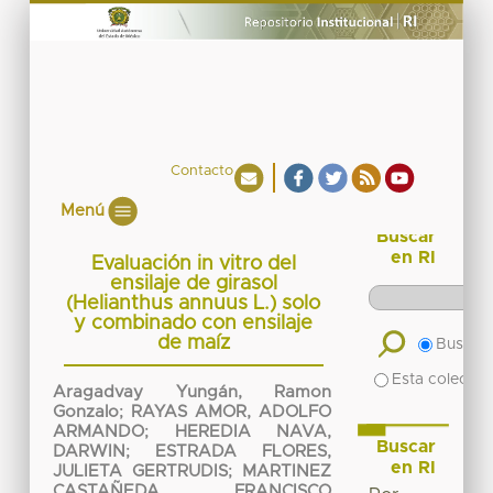
Contacto
Menú
Buscar
en RI
Evaluación in vitro del
ensilaje de girasol
(Helianthus annuus L.) solo
y combinado con ensilaje
de maíz
Buscar 
Esta colecció
Aragadvay Yungán, Ramon
Gonzalo
;
RAYAS AMOR, ADOLFO
ARMANDO
;
HEREDIA NAVA,
Buscar
DARWIN
;
ESTRADA FLORES,
en RI
JULIETA GERTRUDIS
;
MARTINEZ
CASTAÑEDA, FRANCISCO