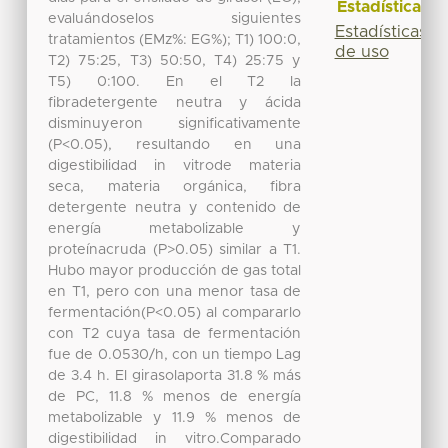
Estadísticas
evaluándoselos siguientes
Estadísticas
tratamientos (EMz%: EG%); T1) 100:0,
de uso
T2) 75:25, T3) 50:50, T4) 25:75 y
T5) 0:100. En el T2 la
fibradetergente neutra y ácida
disminuyeron significativamente
(P<0.05), resultando en una
digestibilidad in vitrode materia
seca, materia orgánica, fibra
detergente neutra y contenido de
energía metabolizable y
proteínacruda (P>0.05) similar a T1.
Hubo mayor producción de gas total
en T1, pero con una menor tasa de
fermentación(P<0.05) al compararlo
con T2 cuya tasa de fermentación
fue de 0.0530/h, con un tiempo Lag
de 3.4 h. El girasolaporta 31.8 % más
de PC, 11.8 % menos de energía
metabolizable y 11.9 % menos de
digestibilidad in vitro.Comparado