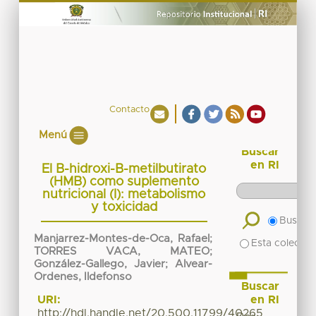
Contacto
Menú
Buscar
en RI
El B-hidroxi-B-metilbutirato
(HMB) como suplemento
nutricional (I): metabolismo
y toxicidad
Buscar 
Manjarrez-Montes-de-Oca, Rafael
;
Esta colecció
TORRES VACA, MATEO
;
González-Gallego, Javier
;
Alvear-
Ordenes, Ildefonso
Buscar
en RI
URI:
http://hdl.handle.net/20.500.11799/40265