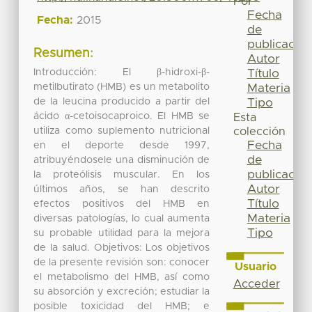
Por
Fecha
Fecha:
2015
de
publicación
Resumen:
Autor
Introducción: El β-hidroxi-β-
Título
metilbutirato (HMB) es un metabolito
Materia
de la leucina producido a partir del
Tipo
ácido α-cetoisocaproico. El HMB se
Esta
utiliza como suplemento nutricional
colección
Fecha
en el deporte desde 1997,
de
atribuyéndosele una disminución de
publicación
la proteólisis muscular. En los
Autor
últimos años, se han descrito
Título
efectos positivos del HMB en
Materia
diversas patologías, lo cual aumenta
Tipo
su probable utilidad para la mejora
de la salud. Objetivos: Los objetivos
de la presente revisión son: conocer
Usuario
el metabolismo del HMB, así como
Acceder
su absorción y excreción; estudiar la
posible toxicidad del HMB; e