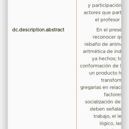
y participación de
actores que partici
el profesor de
dc.description.abstract
En el presente
reconocer que l
rebaño de animales
aritmética de indivi
ya hechos; todo 
conformación de la or
un producto histó
transformaci
gregarias en relacione
factores qu
socialización de la
deben señalarse,
trabajo, el len
lógico, las re