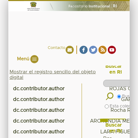
Contacto
Menú
Buscar
Mostrar el registro sencillo del objeto
en RI
digital
dc.contributor.author
ROJAS GAR
Buscar 
dc.contributor.author
GARCI
Esta colecció
dc.contributor.author
Rocha Reza
dc.contributor.author
ARCHUNDIA MERC
Buscar
en RI
dc.contributor.author
LARA FIGUERO