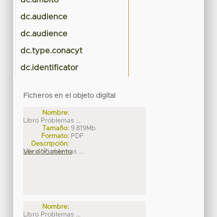
dc.ambito
dc.audience
dc.audience
dc.type.conacyt
dc.identificator
Ficheros en el objeto digital
Nombre:
Libro Problemas ...
Tamaño:
9.819Mb
Formato:
PDF
Descripción:
Libro "Problemas ...
Ver documento
Nombre:
Libro Problemas ...