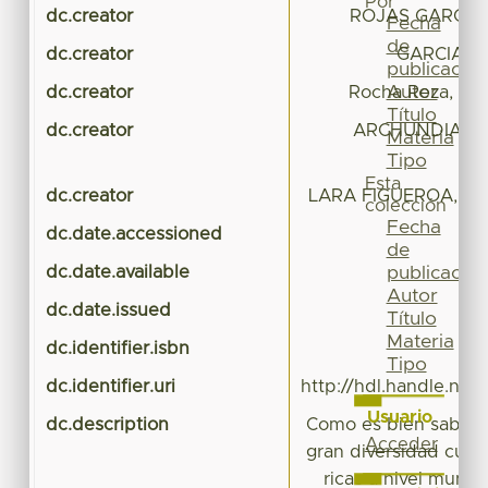
Por
dc.creator
ROJAS GARCIA,
Fecha
de
dc.creator
GARCIA RO
publicación
Autor
dc.creator
Rocha Reza, Son
Título
dc.creator
ARCHUNDIA M
Materia
Tipo
Esta
dc.creator
LARA FIGUEROA, A
colección
Fecha
dc.date.accessioned
2
de
dc.date.available
2
publicación
Autor
dc.date.issued
Título
Materia
dc.identifier.isbn
Tipo
dc.identifier.uri
http://hdl.handle.ne
Usuario
dc.description
Como es bien sabido
Acceder
gran diversidad cultu
ricas a nivel mundi