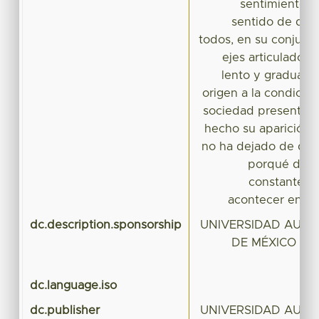
sentimientos y
sentido de que
todos, en su conjunt
ejes articulador
lento y gradual, 
origen a la condición
sociedad presente, 
hecho su aparición h
no ha dejado de desar
porqué dejar
constanteme
acontecer en las
dc.description.sponsorship
UNIVERSIDAD AUT
DE MÉXICO ED
dc.language.iso
dc.publisher
UNIVERSIDAD AUT