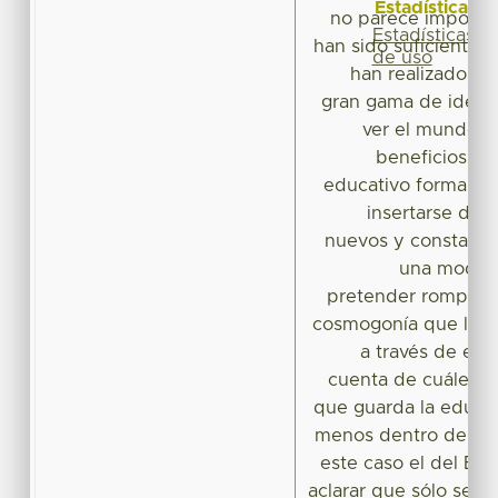
Estadísticas
no parece importa
Estadísticas
han sido suficientes 
de uso
han realizado pa
gran gama de identi
ver el mundo p
beneficios qu
educativo formal, a
insertarse de 
nuevos y constante
una moderni
pretender romper c
cosmogonía que los id
a través de est
cuenta de cuáles so
que guarda la educac
menos dentro de un 
este caso el del Es
aclarar que sólo se an