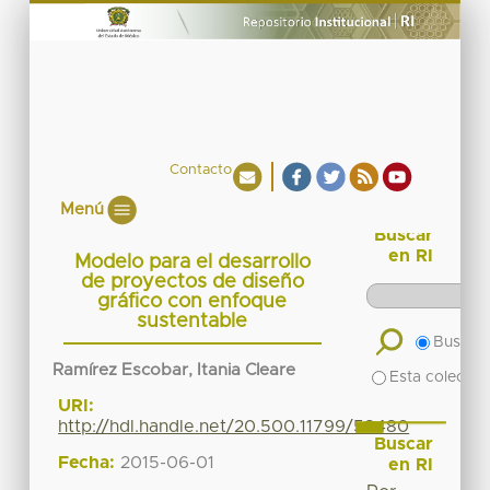
Contacto
Menú
Buscar
en RI
Modelo para el desarrollo
de proyectos de diseño
gráfico con enfoque
sustentable
Buscar 
Ramírez Escobar, Itania Cleare
Esta colecció
URI:
http://hdl.handle.net/20.500.11799/58480
Buscar
Fecha:
2015-06-01
en RI