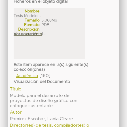
Ficheros en el objeto digital
Nombre:
Tesis Modelo ...
Tamaño:
5.068Mb
Formato:
PDF
Descripción:
Aproximación al ...
Ver documento
Este ítem aparece en la(s) siguiente(s)
colección(ones)
[160]
Académica
Visualización del Documento
Título
Modelo para el desarrollo de
proyectos de diseño gráfico con
enfoque sustentable
Autor
Ramírez Escobar, Itania Cleare
Director(es) de tesis, compilador(es) o