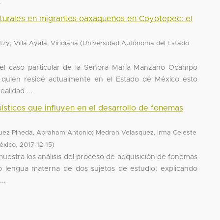
.
lturales en migrantes oaxaqueños en Coyotepec: el
;
(
itzy
Villa Ayala, Viridiana
Universidad Autónoma del Estado
 del caso particular de la Señora María Manzano Ocampo
 quien reside actualmente en el Estado de México esto
alidad ...
gúísticos que influyen en el desarrollo de fonemas
;
uez Pineda, Abraham Antonio
Medran Velasquez, Irma Celeste
,
)
éxico
2017-12-15
muestra los análisis del proceso de adquisición de fonemas
 lengua materna de dos sujetos de estudio; explicando
..