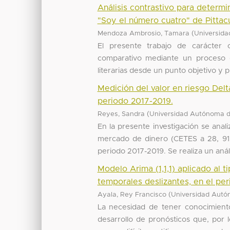
Análisis contrastivo para determin
"Soy el número cuatro" de Pittac
(
Mendoza Ambrosio, Tamara
Universida
El presente trabajo de carácter cua
comparativo mediante un proceso q
literarias desde un punto objetivo y pr
Medición del valor en riesgo Delt
periodo 2017-2019.
(
Reyes, Sandra
Universidad Autónoma d
En la presente investigación se anal
mercado de dinero (CETES a 28, 91 
periodo 2017-2019. Se realiza un anális
Modelo Arima (1,1,1) aplicado al 
temporales deslizantes, en el pe
(
Ayala, Rey Francisco
Universidad Autó
La necesidad de tener conocimiento 
desarrollo de pronósticos que, por