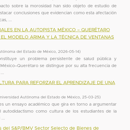
pacto sobre la morosidad han sido objeto de estudio de
destacar conclusiones que evidencian como esta afectación
s, ...
IALES EN LA AUTOPISTA MÉXICO – QUERÉTARO
O EL MODELO ARIMA Y LA TÉCNICA DE VENTANAS
,
)
utónoma del Estado de México
2026-05-14
constituye un problema persistente de salud pública y
ta México–Querétaro se distingue por su alta frecuencia de
...
TURA PARA REFORZAR EL APRENDIZAJE DE UNA
,
)
niversidad Autónoma del Estado de México
25-03-25
n es un ensayo académico que gira en torno a argumentar
l autodidactismo como cultura de los estudiantes de la
...
es del S&P/BMV Sector Selecto de Bienes de