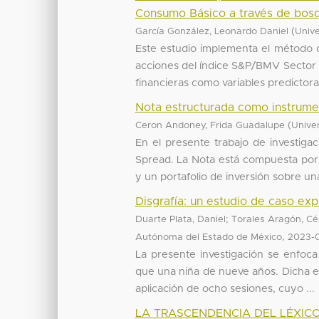
Consumo Básico a través de bosqu
(
García González, Leonardo Daniel
Univ
Este estudio implementa el método d
acciones del índice S&P/BMV Sector 
financieras como variables predictoras
Nota estructurada como instrumen
(
Ceron Andoney, Frida Guadalupe
Unive
En el presente trabajo de investigac
Spread. La Nota está compuesta por
y un portafolio de inversión sobre una
Disgrafía: un estudio de caso exp
;
Duarte Plata, Daniel
Torales Aragón, Cé
,
Autónoma del Estado de México
2023-0
La presente investigación se enfoca
que una niña de nueve años. Dicha exp
aplicación de ocho sesiones, cuyo ...
LA TRASCENDENCIA DEL LÉXICO