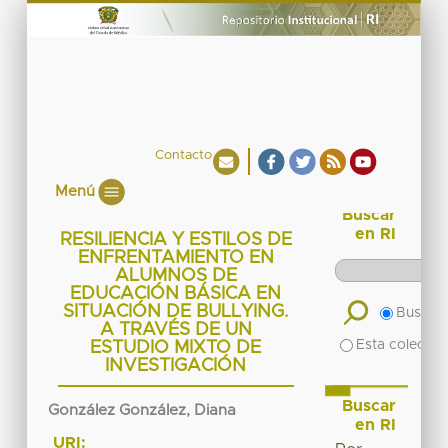
Contacto
Menú
Buscar
en RI
RESILIENCIA Y ESTILOS DE
ENFRENTAMIENTO EN
ALUMNOS DE
EDUCACIÓN BÁSICA EN
SITUACIÓN DE BULLYING.
Buscar 
A TRAVÉS DE UN
Esta colecció
ESTUDIO MIXTO DE
INVESTIGACIÓN
Buscar
González González, Diana
en RI
URI: