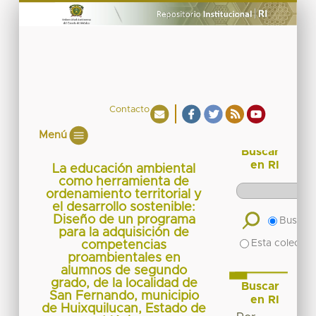
Contacto
Menú
Buscar
en RI
La educación ambiental
como herramienta de
ordenamiento territorial y
el desarrollo sostenible:
Diseño de un programa
Buscar 
para la adquisición de
Esta colecció
competencias
proambientales en
alumnos de segundo
grado, de la localidad de
Buscar
San Fernando, municipio
en RI
de Huixquilucan, Estado de