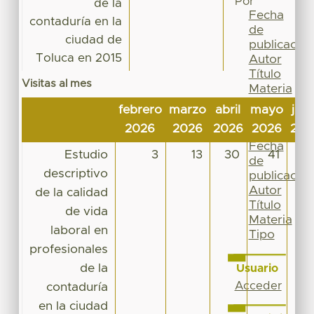
Por
de la
Fecha
contaduría en la
de
ciudad de
publicación
Toluca en 2015
Autor
Título
Visitas al mes
Materia
Tipo
febrero
marzo
abril
mayo
juni
Esta
2026
2026
2026
2026
202
colección
Fecha
Estudio
3
13
30
41
1
de
descriptivo
publicación
Autor
de la calidad
Título
de vida
Materia
laboral en
Tipo
profesionales
de la
Usuario
Acceder
contaduría
en la ciudad