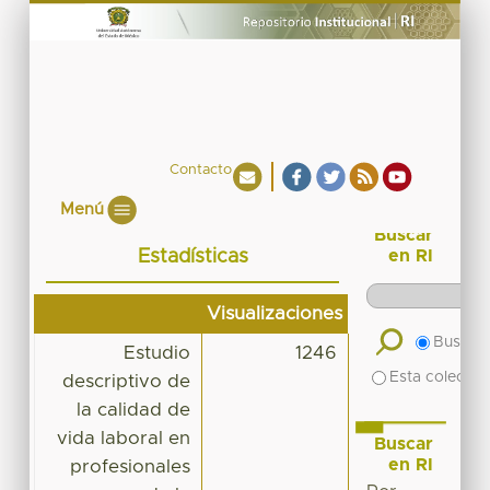
Contacto
Menú
Buscar
Estadísticas
en RI
Visualizaciones
Buscar 
Estudio
1246
Esta colecció
descriptivo de
la calidad de
vida laboral en
Buscar
en RI
profesionales