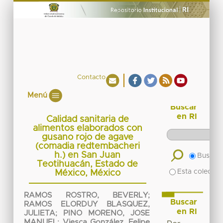
Contacto
Menú
Buscar
en RI
Calidad sanitaria de
alimentos elaborados con
gusano rojo de agave
(comadia redtembacheri
h.) en San Juan
Buscar 
Teotihuacán, Estado de
Esta colecció
México, México
RAMOS ROSTRO, BEVERLY
;
Buscar
RAMOS ELORDUY BLASQUEZ,
en RI
JULIETA
;
PINO MORENO, JOSE
MANUEL
;
Viesca González, Felipe