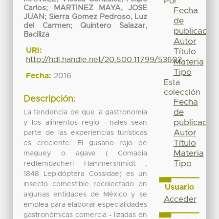
Por
Carlos
;
MARTINEZ MAYA, JOSE
Fecha
JUAN
;
Sierra Gomez Pedroso, Luz
de
del Carmen
;
Quintero Salazar,
publicación
Baciliza
Autor
URI:
Título
http://hdl.handle.net/20.500.11799/53602
Materia
Tipo
Fecha:
2016
Esta
colección
Descripción:
Fecha
de
La tendencia de que la gastronomía
publicación
y los alimentos regio - nales sean
Autor
parte de las experiencias turísticas
Título
es creciente. El gusano rojo de
Materia
maguey o agave ( Comadia
Tipo
redtembacheri Hammershmidt ,
1848 Lepidóptera Cossidae) es un
insecto comestible recolectado en
Usuario
algunas entidades de México y se
Acceder
emplea para elaborar especialidades
gastronómicas comercia - lizadas en