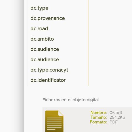
dc.type
dc.provenance
dc.road
dc.ambito
dc.audience
dc.audience
dc.type.conacyt
dc.identificator
Ficheros en el objeto digital
Nombre:
06.pdf
Tamaño:
254.2Kb
Formato:
PDF