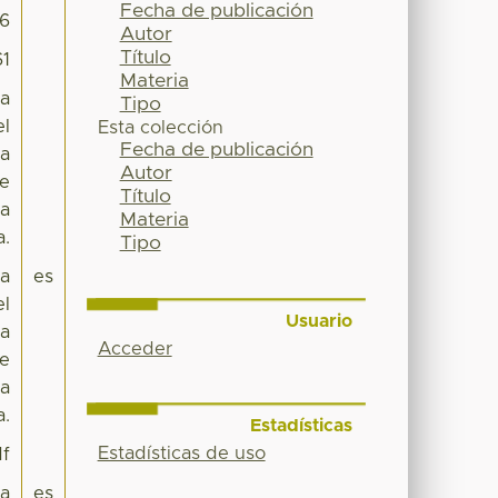
Fecha de publicación
06
Autor
Título
61
Materia
la
Tipo
el
Esta colección
Fecha de publicación
la
Autor
de
Título
la
Materia
a.
Tipo
la
es
el
Usuario
la
Acceder
de
la
a.
Estadísticas
Estadísticas de uso
df
pa
es