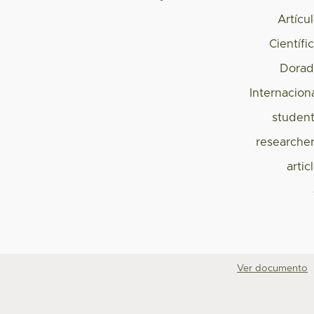
Artícu
Científi
Dorad
Internacion
studen
researche
artic
Ver documento