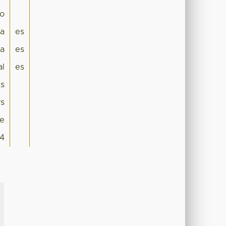
lo
ca
es
a
es
al
es
ts
rs
le
4