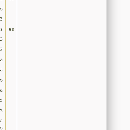
co
63
s
es
.0
83
ra
na
io
la
ad
A
re
to