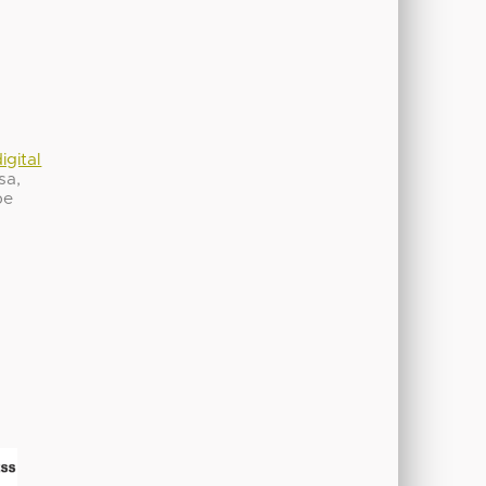
igital
sa,
be