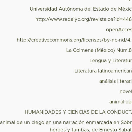
Universidad Autónoma del Estado de Méxi
http://www.redalyc.org/revista.oa?id=44
openAcces
http://creativecommons.org/licenses/by-nc-nd/4
La Colmena (México) Num.
Lengua y Literatu
Literatura latinoamerica
análisis literar
nove
animalid
HUMANIDADES Y CIENCIAS DE LA CONDUCT
-animal de un ciego en una narración enmarcada en Sob
héroes y tumbas, de Ernesto Saba