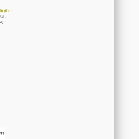
igital
sa,
be