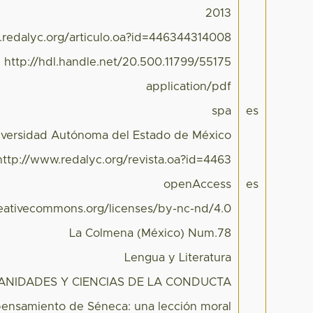
2013
.redalyc.org/articulo.oa?id=446344314008
http://hdl.handle.net/20.500.11799/55175
application/pdf
spa
es
iversidad Autónoma del Estado de México
http://www.redalyc.org/revista.oa?id=4463
openAccess
es
reativecommons.org/licenses/by-nc-nd/4.0
La Colmena (México) Num.78
Lengua y Literatura
NIDADES Y CIENCIAS DE LA CONDUCTA
pensamiento de Séneca: una lección moral