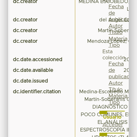
Por
dc.creator
MEDINA ESCOBEDO, M
Fecha
LOS
de
publicación
dc.creator
del Ángel Caraz
Autor
dc.creator
Martín Soberani
Título
Materia
dc.creator
Mendoza López, Clau
Tipo
Esta
colección
dc.date.accessioned
2016
Fecha
de
dc.date.available
2016
publicación
dc.date.issued
Autor
Título
dc.identifier.citation
Medina-Escobedo M, Del
Materia
Martín-Soberanis G, 
Tipo
DIAGNÓSTICO D
POCO COMUNES, EN N
Usuario
EL ANÁLISIS FI
Acceder
ESPECTROSCOPÍA INF