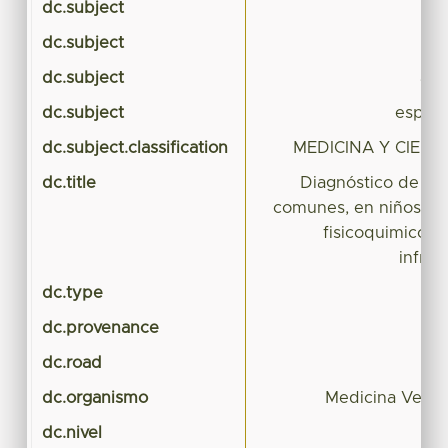
dc.subject
dc.subject
dc.subject
aná
dc.subject
espect
dc.subject.classification
MEDICINA Y CIENC
dc.title
Diagnóstico de e
comunes, en niños, me
fisicoquimico p
infrar
dc.type
dc.provenance
dc.road
dc.organismo
Medicina Veteri
dc.nivel