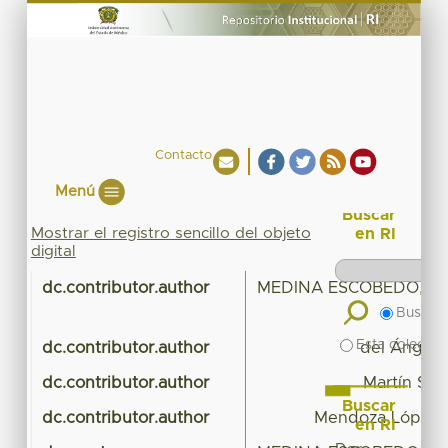
Contacto
Menú
Buscar
Mostrar el registro sencillo del objeto
en RI
digital
dc.contributor.author
MEDINA ESCOBEDO, M
L
Buscar 
Esta colecció
dc.contributor.author
del Ángel C
dc.contributor.author
Martín Sob
Buscar
dc.contributor.author
Mendoza López, 
en RI