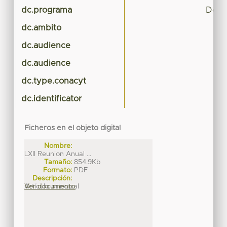
dc.programa
Doct
dc.ambito
dc.audience
dc.audience
dc.type.conacyt
dc.identificator
Ficheros en el objeto digital
Nombre:
LXII Reunion Anual ...
Tamaño:
854.9Kb
Formato:
PDF
Descripción:
Artículo principal
Ver documento