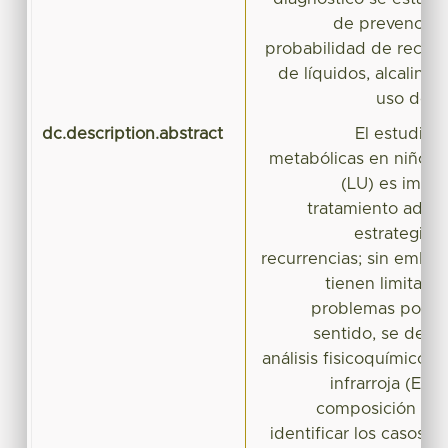
de prevención 
probabilidad de recurre
de líquidos, alcaliniza
uso de a
dc.description.abstract
El estudio d
metabólicas en niños co
(LU) es impor
tratamiento adec
estrategias
recurrencias; sin embar
tienen limitaci
problemas poco 
sentido, se descr
análisis fisicoquímico 
infrarroja (EI),
composición de l
identificar los casos 