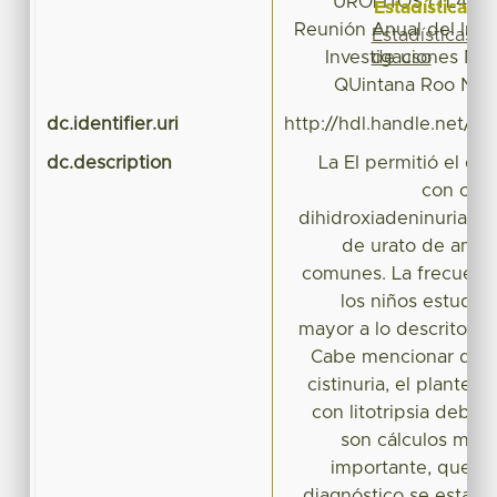
UROLITOS (TL43). 
Estadísticas
Reunión Anual del Inst
Estadísticas
de uso
Investigaciones Nef
QUintana Roo Nov
dc.identifier.uri
http://hdl.handle.net/2
dc.description
La EI permitió el di
con cisti
dihidroxiadeninuria, a
de urato de amon
comunes. La frecuenci
los niños estudiado
mayor a lo descrito en 
Cabe mencionar que 
cistinuria, el plantea
con litotripsia debe 
son cálculos muy 
importante, que un
diagnóstico se establ