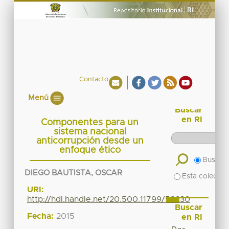
Contacto
Menú
Buscar
en RI
Componentes para un
sistema nacional
anticorrupción desde un
enfoque ético
Buscar 
DIEGO BAUTISTA, OSCAR
Esta colecció
URI:
http://hdl.handle.net/20.500.11799/58230
Buscar
Fecha:
2015
en RI