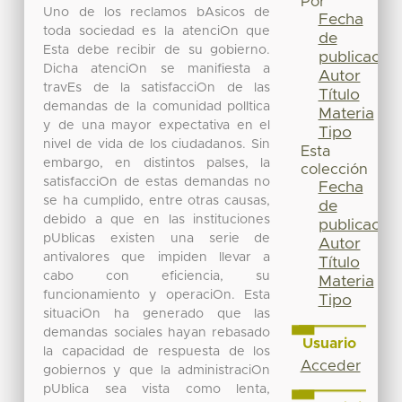
Por
Uno de los reclamos bAsicos de
Fecha
toda sociedad es la atenciOn que
de
Esta debe recibir de su gobierno.
publicación
Dicha atenciOn se manifiesta a
Autor
travEs de la satisfacciOn de las
Título
demandas de la comunidad polItica
Materia
y de una mayor expectativa en el
Tipo
nivel de vida de los ciudadanos. Sin
Esta
embargo, en distintos paIses, la
colección
satisfacciOn de estas demandas no
Fecha
se ha cumplido, entre otras causas,
de
debido a que en las instituciones
publicación
pUblicas existen una serie de
Autor
antivalores que impiden llevar a
Título
cabo con eficiencia, su
Materia
funcionamiento y operaciOn. Esta
Tipo
situaciOn ha generado que las
demandas sociales hayan rebasado
Usuario
la capacidad de respuesta de los
Acceder
gobiernos y que la administraciOn
pUblica sea vista como lenta,