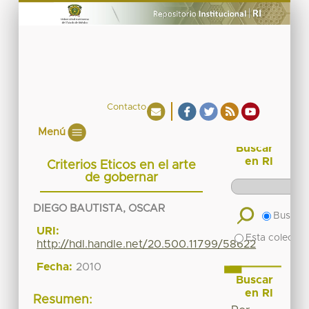
Contacto
Menú
Buscar
en RI
Criterios Eticos en el arte
de gobernar
DIEGO BAUTISTA, OSCAR
Buscar 
URI:
Esta colecció
http://hdl.handle.net/20.500.11799/58622
Fecha:
2010
Buscar
en RI
Resumen: