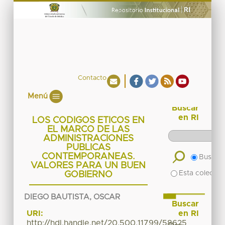
Contacto
Menú
Buscar
en RI
LOS CODIGOS ETICOS EN
EL MARCO DE LAS
ADMINISTRACIONES
PUBLICAS
CONTEMPORANEAS.
Buscar 
VALORES PARA UN BUEN
Esta colecció
GOBIERNO
DIEGO BAUTISTA, OSCAR
Buscar
en RI
URI:
http://hdl.handle.net/20.500.11799/58625