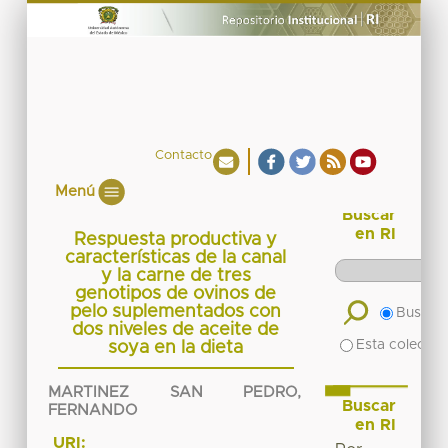
Contacto
Menú
Buscar
en RI
Respuesta productiva y
características de la canal
y la carne de tres
genotipos de ovinos de
pelo suplementados con
Buscar 
dos niveles de aceite de
Esta colecció
soya en la dieta
MARTINEZ SAN PEDRO,
Buscar
FERNANDO
en RI
URI: