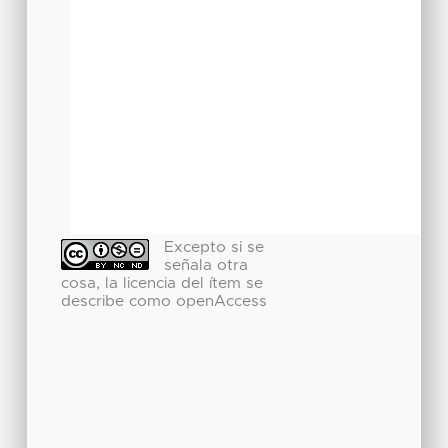
Excepto si se
señala otra
cosa, la licencia del ítem se
describe como openAccess