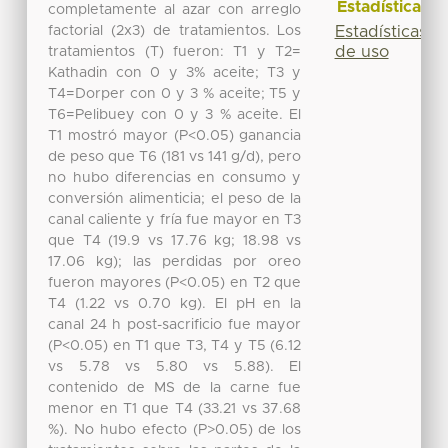
Estadísticas
completamente al azar con arreglo
factorial (2x3) de tratamientos. Los
Estadísticas
de uso
tratamientos (T) fueron: T1 y T2=
Kathadin con 0 y 3% aceite; T3 y
T4=Dorper con 0 y 3 % aceite; T5 y
T6=Pelibuey con 0 y 3 % aceite. El
T1 mostró mayor (P<0.05) ganancia
de peso que T6 (181 vs 141 g/d), pero
no hubo diferencias en consumo y
conversión alimenticia; el peso de la
canal caliente y fría fue mayor en T3
que T4 (19.9 vs 17.76 kg; 18.98 vs
17.06 kg); las perdidas por oreo
fueron mayores (P<0.05) en T2 que
T4 (1.22 vs 0.70 kg). El pH en la
canal 24 h post-sacrificio fue mayor
(P<0.05) en T1 que T3, T4 y T5 (6.12
vs 5.78 vs 5.80 vs 5.88). El
contenido de MS de la carne fue
menor en T1 que T4 (33.21 vs 37.68
%). No hubo efecto (P>0.05) de los