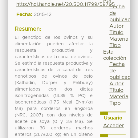
Por
http://hdl.handle.net/20.500.11799/58795
Fecha
de
Fecha:
2015-12
publicación
Autor
Resumen:
Título
El genotipo de los ovinos y su
Materia
alimentación pueden afectar la
Tipo
respuesta productiva y
Esta
características de la canal de ovinos.
colección
Se estimó la respuesta productiva y
Fecha
características de la canal de tres
de
genotipos de ovinos de pelo
publicación
(Kathadin, Dorper y Pelibuey)
Autor
alimentados con dos dietas
Título
isonitrogenadas (14.39 % PC) e
Materia
isoenergéticas (1.75 Mcal ENm/kg
Tipo
MS) para corderos en engorda
(NRC, 2007) con dos niveles de
Usuario
aceite de soya (0 y 3% MS). Se
Acceder
utilizaron 30 corderos machos
enteros (21.7±2.0 kg) en un diseño