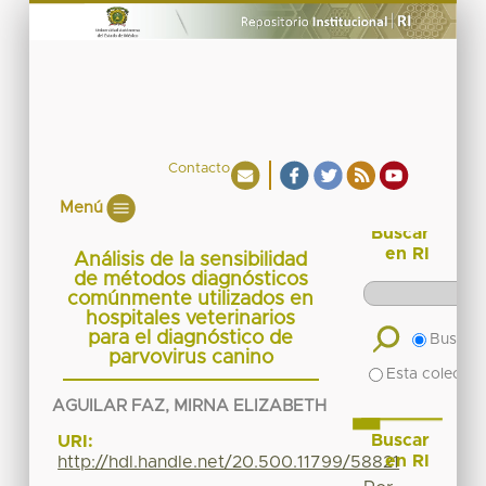
Contacto
Menú
Buscar
en RI
Análisis de la sensibilidad
de métodos diagnósticos
comúnmente utilizados en
hospitales veterinarios
para el diagnóstico de
Buscar 
parvovirus canino
Esta colecció
AGUILAR FAZ, MIRNA ELIZABETH
Buscar
URI:
en RI
http://hdl.handle.net/20.500.11799/58821