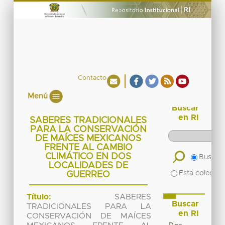
Contacto
Menú
Buscar
en RI
SABERES TRADICIONALES
PARA LA CONSERVACIÓN
DE MAÍCES MEXICANOS
FRENTE AL CAMBIO
CLIMÁTICO EN DOS
Buscar 
LOCALIDADES DE
Esta colecció
GUERREO
Título:
SABERES
Buscar
TRADICIONALES PARA LA
en RI
CONSERVACIÓN DE MAÍCES