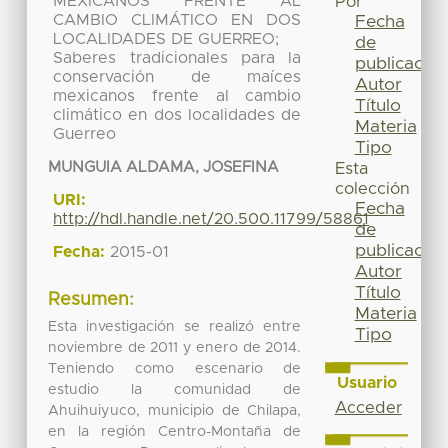
MEXICANOS FRENTE AL
Por
CAMBIO CLIMÁTICO EN DOS
Fecha
LOCALIDADES DE GUERREO;
de
Saberes tradicionales para la
publicación
conservación de maíces
Autor
mexicanos frente al cambio
Título
climático en dos localidades de
Materia
Guerreo
Tipo
MUNGUIA ALDAMA, JOSEFINA
Esta
colección
URI:
Fecha
http://hdl.handle.net/20.500.11799/58861
de
publicación
Fecha:
2015-01
Autor
Título
Resumen:
Materia
Esta investigación se realizó entre
Tipo
noviembre de 2011 y enero de 2014.
Teniendo como escenario de
Usuario
estudio la comunidad de
Acceder
Ahuihuiyuco, municipio de Chilapa,
en la región Centro-Montaña de