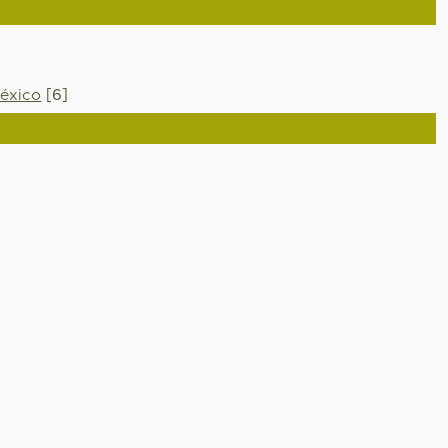
éxico
[6]