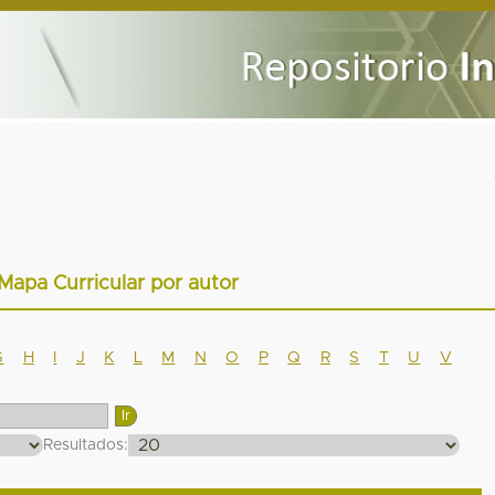
 Mapa Curricular por autor
G
H
I
J
K
L
M
N
O
P
Q
R
S
T
U
V
Resultados: