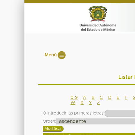
Menú
Listar
0-9
A
B
C
D
E
F
W
X
Y
Z
O introducir las primeras letras:
Orden: