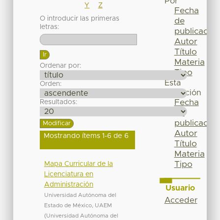
Por
Y
Z
Fecha
O introducir las primeras
de
letras:
publicación
Autor
Título
Materia
Ordenar por:
Tipo
Esta
Orden:
colección
Fecha
Resultados:
de
publicación
Autor
Mostrando ítems 1-6 de 6
Título
Materia
Tipo
Mapa Curricular de la
Licenciatura en
Administración
Usuario
Universidad Autónoma del
Acceder
Estado de México, UAEM
(
Universidad Autónoma del