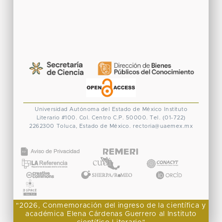
Universidad Autónoma del Estado de México
Instituto
Literario #100. Col. Centro
C.P. 50000. Tel. (01-722)
2262300
Toluca, Estado de México.
rectoria@uaemex.mx
CONACYT
"2026, Conmemoración del ingreso de la científica y
académica Elena Cárdenas Guerrero al Instituto