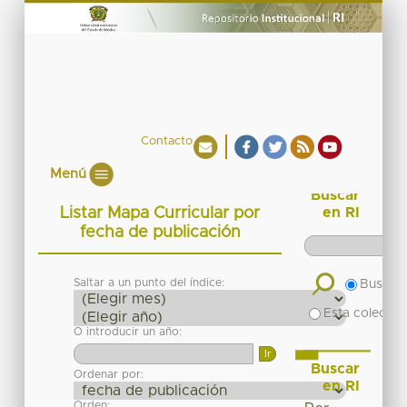
Contacto
Menú
Buscar
Listar Mapa Curricular por
en RI
fecha de publicación
Saltar a un punto del índice:
Buscar 
Esta colecció
O introducir un año:
Buscar
Ordenar por:
en RI
Orden: