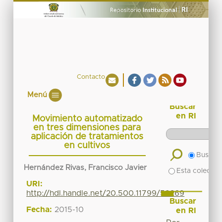
Contacto
Menú
Buscar
en RI
Movimiento automatizado
en tres dimensiones para
aplicación de tratamientos
en cultivos
Buscar 
Hernández Rivas, Francisco Javier
Esta colecció
URI:
http://hdl.handle.net/20.500.11799/59269
Buscar
Fecha:
2015-10
en RI