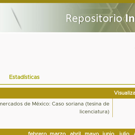
Estadísticas
Visualiz
mercados de México: Caso soriana (tesina de
licenciatura)
febrero
marzo
abril
mayo
junio
julio