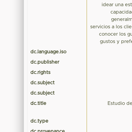
idear una es
capacida
generalm
servicios a los cl
conocer los gu
gustos y pref
dc.language.iso
dc.publisher
dc.rights
dc.subject
dc.subject
dc.title
Estudio d
dc.type
dc.provenance