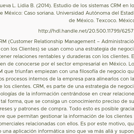
nueva L. Lidia B. (2014). Estudio de los sistemas CRM en l
 México: Caso soriana. Universidad Autónoma del Esta
de México. Texcoco. Méxic
http://hdl.handle.net/20.500.11799/625
CRM (Customer Relationship Management – Administraci
 con los Clientes) se usan como una estrategia de negoc
ener relaciones rentables y duraderas con los clientes. 
en de conocerse por el sector empresarial en México. L
M que triunfan empiezan con una filosofía de negocio q
os procesos internos de la empresa para alinearlos con l
 los clientes. CRM, es parte de una estrategia de negoc
nologías de la información centrándose en crear relacion
e tal forma, que se consiga un conocimiento preciso de s
reses y patrones de compra. Todo esto es posible graci
re que permitan gestionar la información de los clientes
omerciales relacionadas con ellos. Es por este motivo, q
 una aplicación informática sino que va más allá y supo