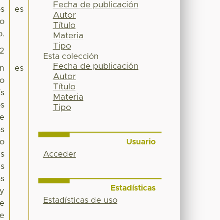
Fecha de publicación
os
es
Autor
do
Título
o.
Materia
Tipo
72
Esta colección
Fecha de publicación
ón
es
Autor
io
Título
Es
Materia
os
Tipo
ue
as
Usuario
io
Acceder
es
us
as
Estadísticas
 y
Estadísticas de uso
ue
ne