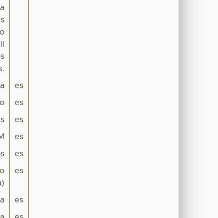
la
es
/o
il
os
s.
pa
es
co
es
s
es
RM
es
s
es
so
es
a)
ra
es
a
es