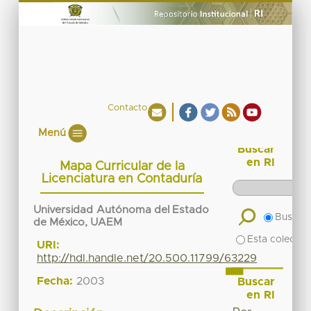
Contacto
Menú
Buscar
en RI
Mapa Curricular de la
Licenciatura en Contaduría
Universidad Autónoma del Estado
Buscar 
de México, UAEM
Esta colecció
URI:
http://hdl.handle.net/20.500.11799/63229
Fecha:
2003
Buscar
en RI