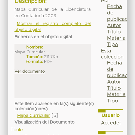
Por
Descripción:
Fecha
Mapa Curricular de la Licenciatura
de
en Contaduría 2003
publicación
Mostrar el registro completo del
Autor
objeto digital
Título
Ficheros en el objeto digital
Materia
Tipo
Nombre:
Esta
Mapa Curricular ...
colección
Tamaño:
211.7Kb
Formato:
PDF
Fecha
de
Ver documento
publicación
Autor
Título
Materia
Tipo
Este ítem aparece en la(s) siguiente(s)
colección(ones)
Usuario
[6]
Mapa Curricular
Visualización del Documento
Acceder
Título