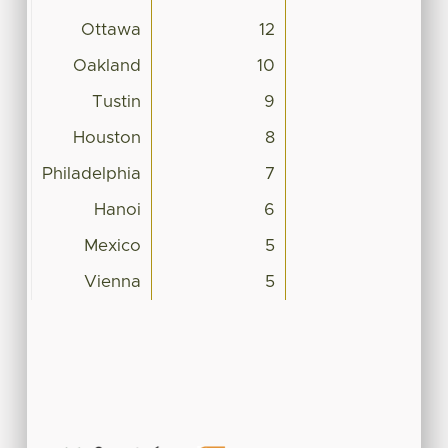
Ottawa
12
Oakland
10
Tustin
9
Houston
8
Philadelphia
7
Hanoi
6
Mexico
5
Vienna
5