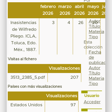
Por
Fecha
febrero
marzo
abril
mayo
junio
de
2026
2026
2026
2026
202
publicación
Autor
Inasistencias
3
4
26
20
8
Título
de Wilfredo
Materia
Pliego. ICLA,
Tipo
Esta
Toluca, Edo.
colección
Méx., 1887.
Fecha
de
Visitas al fichero
publicación
Autor
Visualizaciones
Título
3513_2385_5.pdf
207
Materia
Tipo
Países con más visualizaciones
Usuario
Visualizaciones
Acceder
Estados Unidos
97