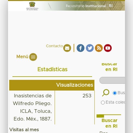
Contacto
Menú
Buscar
Estadísticas
en RI
Visualizaciones
Buscar 
Inasistencias de
253
Esta colecció
Wilfredo Pliego.
ICLA, Toluca,
Edo. Méx., 1887.
Buscar
en RI
Visitas al mes