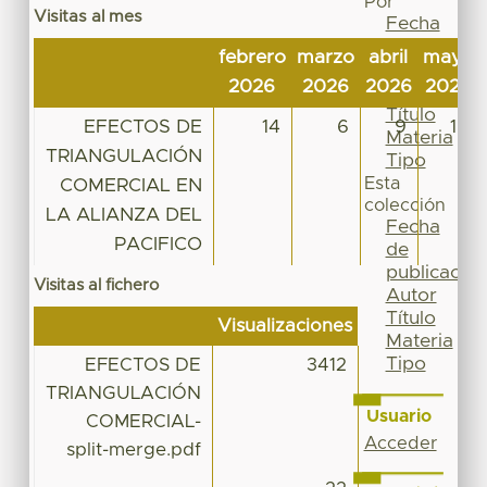
Por
Visitas al mes
Fecha
de
febrero
marzo
abril
mayo
publicación
2026
2026
2026
2026
Autor
Título
EFECTOS DE
14
6
9
16
Materia
TRIANGULACIÓN
Tipo
Esta
COMERCIAL EN
colección
LA ALIANZA DEL
Fecha
PACIFICO
de
publicación
Visitas al fichero
Autor
Título
Visualizaciones
Materia
Tipo
EFECTOS DE
3412
TRIANGULACIÓN
Usuario
COMERCIAL-
Acceder
split-merge.pdf