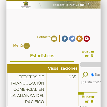
Contacto
Menú
Buscar
Estadísticas
en RI
Visualizaciones
Buscar 
EFECTOS DE
1035
Esta colecció
TRIANGULACIÓN
COMERCIAL EN
LA ALIANZA DEL
Buscar
en RI
PACIFICO