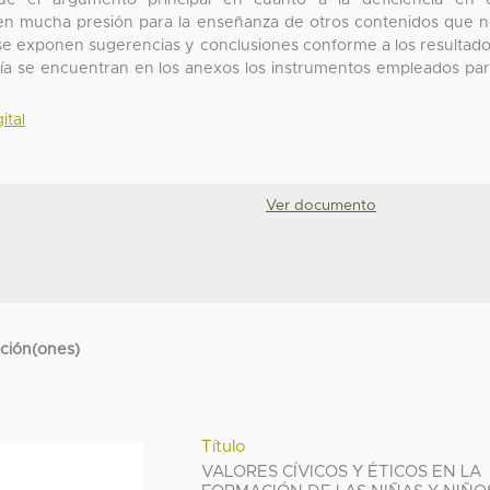
que el argumento principal en cuanto a la deficiencia en 
en mucha presión para la enseñanza de otros contenidos que 
e se exponen sugerencias y conclusiones conforme a los resultad
rafía se encuentran en los anexos los instrumentos empleados pa
ital
Ver documento
cción(ones)
Título
VALORES CÍVICOS Y ÉTICOS EN LA