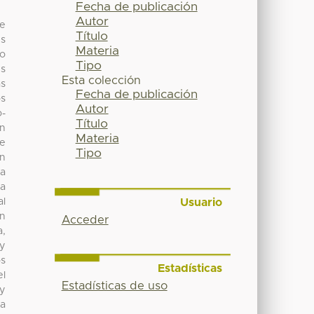
Fecha de publicación
Autor
de
Título
és
Materia
ro
Tipo
es
Esta colección
as
Fecha de publicación
os
Autor
o-
Título
an
Materia
se
Tipo
an
la
ra
Usuario
al
un
Acceder
a,
 y
os
Estadísticas
el
Estadísticas de uso
 y
la