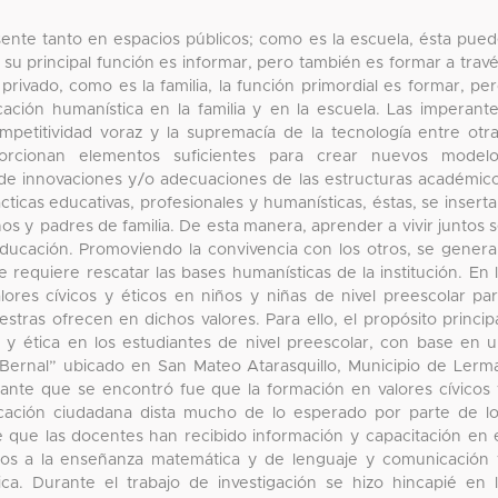
ente tanto en espacios públicos; como es la escuela, ésta pue
: su principal función es informar, pero también es formar a trav
 privado, como es la familia, la función primordial es formar, pe
ucación humanística en la familia y en la escuela. Las imperant
mpetitividad voraz y la supremacía de la tecnología entre otr
roporcionan elementos suficientes para crear nuevos model
 de innovaciones y/o adecuaciones de las estructuras académic
cticas educativas, profesionales y humanísticas, éstas, se insert
os y padres de familia. De esta manera, aprender a vivir juntos 
 educación. Promoviendo la convivencia con los otros, se gener
e requiere rescatar las bases humanísticas de la institución. En 
alores cívicos y éticos en niños y niñas de nivel preescolar pa
tras ofrecen en dichos valores. Para ello, el propósito princip
 y ética en los estudiantes de nivel preescolar, con base en 
Bernal” ubicado en San Mateo Atarasquillo, Municipio de Lerm
ante que se encontró fue que la formación en valores cívicos
cación ciudadana dista mucho de lo esperado por parte de l
e que las docentes han recibido información y capacitación en 
gidos a la enseñanza matemática y de lenguaje y comunicación
tica. Durante el trabajo de investigación se hizo hincapié en 