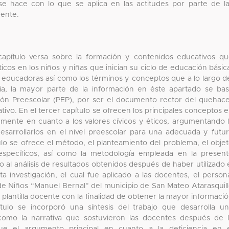
e hace con lo que se aplica en las actitudes por parte de l
cente.
capítulo versa sobre la formación y contenidos educativos q
icos en los niños y niñas que inician su ciclo de educación básic
 educadoras así como los términos y conceptos que a lo largo d
cia, la mayor parte de la información en éste apartado se ba
ón Preescolar (PEP), por ser el documento rector del quehac
tivo. En el tercer capítulo se ofrecen los principales conceptos 
armente en cuanto a los valores cívicos y éticos, argumentando 
sarrollarlos en el nivel preescolar para una adecuada y futu
ulo se ofrece el método, el planteamiento del problema, el obje
 específicos, así como la metodología empleada en la presen
no al análisis de resultados obtenidos después de haber utilizado 
 investigación, el cual fue aplicado a las docentes, el person
n de Niños “Manuel Bernal” del municipio de San Mateo Atarasquil
 plantilla docente con la finalidad de obtener la mayor informaci
tulo se incorporó una síntesis del trabajo que desarrolla u
 como la narrativa que sostuvieron las docentes después de 