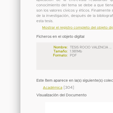
aplicación de la entrevista resaltando 
conocimiento del tema se debe a que tien
son los valores cívicos y éticos. Finalment
de la investigación, después de la bibliog
esta tesis.
Mostrar el registro completo del objeto dig
Ficheros en el objeto digital
Nombre:
TESIS ROCIO VALENCIA ...
Tamaño:
1.981Mb
Formato:
PDF
Este ítem aparece en la(s) siguiente(s) cole
[304]
Académica
Visualización del Documento