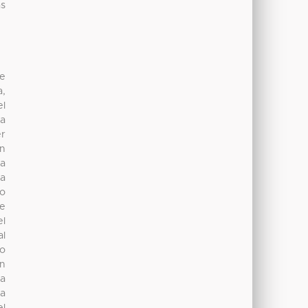
as
ue
a,
el
sa
er
en
la
ra
to
te
el
al
lo
ón
na
la