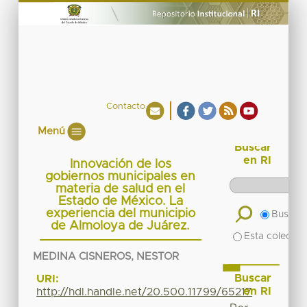
Contacto
Menú
Buscar
en RI
Innovación de los
gobiernos municipales en
materia de salud en el
Estado de México. La
experiencia del municipio
Buscar 
de Almoloya de Juárez.
Esta colecció
MEDINA CISNEROS, NESTOR
Buscar
URI:
en RI
http://hdl.handle.net/20.500.11799/65217