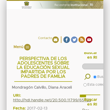
Contacto
Menú
Buscar
en RI
PERSPECTIVA DE LOS
ADOLESCENTES SOBRE
LA EDUCACIÓN SEXUAL
IMPARTIDA POR LOS
PADRES DE FAMILIA
Buscar 
Esta colecció
Mondragón Calvillo, Diana Araceli
URI:
Buscar
http://hdl.handle.net/20.500.11799/65423
en RI
Fecha:
2017-02-13