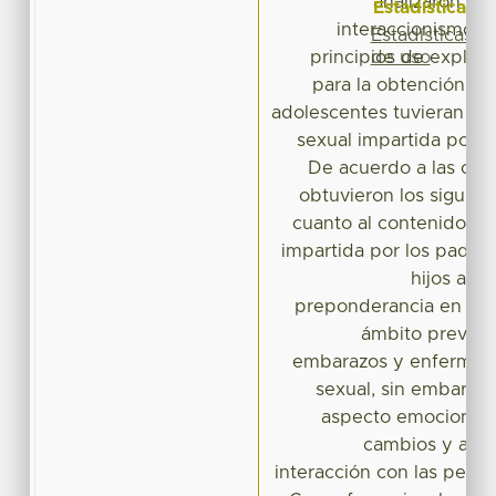
analizaron baj
Estadísticas
interaccionismo si
Estadísticas
de uso
principios de explora
para la obtención de
adolescentes tuvieran ac
sexual impartida por s
De acuerdo a las cate
obtuvieron los siguien
cuanto al contenido de
impartida por los padres
hijos ado
preponderancia en aqu
ámbito preventi
embarazos y enfermed
sexual, sin embargo,
aspecto emocional e
cambios y a lo 
interacción con las perso