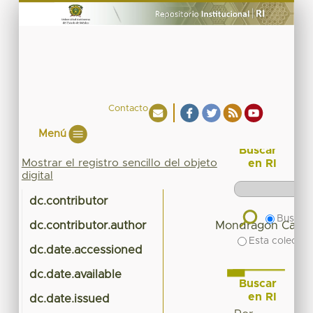
Contacto
Menú
Buscar
Mostrar el registro sencillo del objeto
en RI
digital
dc.contributor
Buscar 
dc.contributor.author
Mondragón Calvill
Esta colecció
dc.date.accessioned
20
dc.date.available
20
Buscar
en RI
dc.date.issued