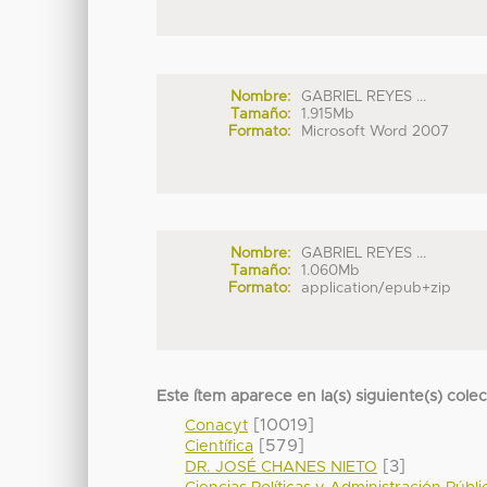
Nombre:
GABRIEL REYES ...
Tamaño:
1.915Mb
Formato:
Microsoft Word 2007
Nombre:
GABRIEL REYES ...
Tamaño:
1.060Mb
Formato:
application/epub+zip
Este ítem aparece en la(s) siguiente(s) cole
[10019]
Conacyt
[579]
Científica
[3]
DR. JOSÉ CHANES NIETO