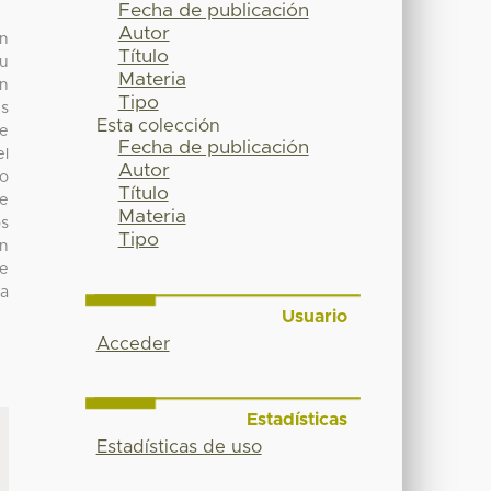
Fecha de publicación
Autor
en
Título
su
Materia
En
Tipo
us
Esta colección
ue
Fecha de publicación
el
Autor
so
Título
de
Materia
os
Tipo
on
ue
la
Usuario
Acceder
Estadísticas
Estadísticas de uso