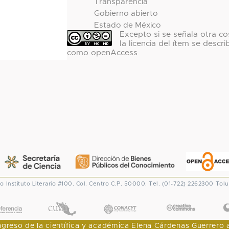
Transparencia
Gobierno abierto
Estado de México
Excepto si se señala otra co
la licencia del ítem se descri
como openAccess
co
Instituto Literario #100. Col. Centro
C.P. 50000. Tel. (01-722) 2262300
Tolu
CONACYT
eso de la científica y académica Elena Cárdenas Guerrero al I