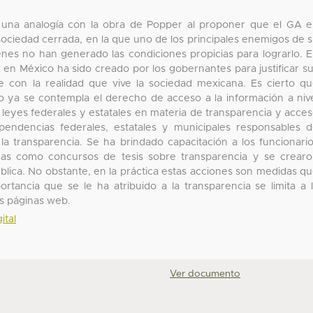
r una analogía con la obra de Popper al proponer que el GA 
 sociedad cerrada, en la que uno de los principales enemigos de 
enes no han generado las condiciones propicias para lograrlo. 
 en México ha sido creado por los gobernantes para justificar s
 con la realidad que vive la sociedad mexicana. Es cierto q
no ya se contempla el derecho de acceso a la información a niv
 leyes federales y estatales en materia de transparencia y acce
pendencias federales, estatales y municipales responsables 
la transparencia. Se ha brindado capacitación a los funcionari
ticas como concursos de tesis sobre transparencia y se crear
blica. No obstante, en la práctica estas acciones son medidas q
ortancia que se le ha atribuido a la transparencia se limita a 
as páginas web.
ital
Ver documento