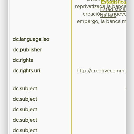
Estadísticas
reprivatizada la banca se
Estadísticas
creación de nuevos c
de uso
embargo, la banca mex
dc.language.iso
dc.publisher
dc.rights
dc.rights.uri
http://creativecommons.
dc.subject
Rep
dc.subject
dc.subject
dc.subject
dc.subject