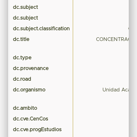
dc.subject
c
dc.subject
dc.subject.classification
CIE
dc.title
CONCENTRACIÓ
M
dc.type
dc.provenance
dc.road
dc.organismo
Unidad Académ
dc.ambito
dc.cve.CenCos
dc.cve.progEstudios