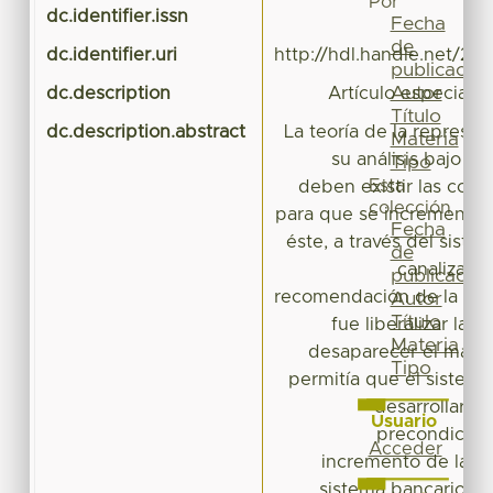
Por
dc.identifier.issn
Fecha
de
dc.identifier.uri
http://hdl.handle.net/20
publicación
Autor
dc.description
Artículo especiali
Título
dc.description.abstract
La teoría de la represión
Materia
su análisis bajo e
Tipo
Esta
deben existir las cond
colección
para que se incremente e
Fecha
éste, a través del siste
de
canalizado 
publicación
recomendación de la repr
Autor
Título
fue liberalizar las 
Materia
desaparecer el marco
Tipo
permitía que el sistema
desarrollara 
Usuario
precondición,
Acceder
incremento de la c
sistema bancario. E