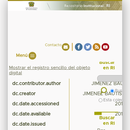
Contacto
Menú
Buscar
Mostrar el registro sencillo del objeto
en RI
digital
dc.contributor.author
JIMENEZ BAUTIS
Buscar 
dc.creator
JIMENEZ BAUTISTA,
Esta colecció
dc.date.accessioned
2017-
dc.date.available
2017-
Buscar
en RI
dc.date.issued