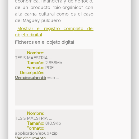
económica, financiera y de negocio,
de un producto "bio-orgánico" con
alta carga cultural como es el caso
del Maguey pulquero
Mostrar el registro completo del
objeto digital
Ficheros en el objeto digital
Nombre:
TESIS MAESTRIA ...
Tamaño:
2.858Mb
Formato:
PDF
Descripción:
Documento extenso ...
Ver documento
Nombre:
TESIS MAESTRIA ...
Tamaño:
810.9Kb
Formato:
application/epub+zip
Ver documento