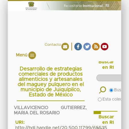
Contacto
Menú
Buscar
en RI
Desarrollo de estrategias
comerciales de productos
alimenticios y artesanales
del maguey pulquero en el
municipio de Juiquipilco,
Buscar 
Estado de México
Esta colecció
VILLAVICENCIO GUTIERREZ,
MARIA DEL ROSARIO
Buscar
en RI
URI:
http://hdl.handle.net/20.500.11799/65535