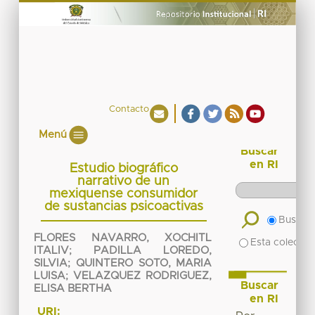
Contacto
Menú
Buscar
en RI
Estudio biográfico
narrativo de un
mexiquense consumidor
de sustancias psicoactivas
Buscar 
FLORES NAVARRO, XOCHITL
Esta colecció
ITALIV
;
PADILLA LOREDO,
SILVIA
;
QUINTERO SOTO, MARIA
LUISA
;
VELAZQUEZ RODRIGUEZ,
Buscar
ELISA BERTHA
en RI
URI: