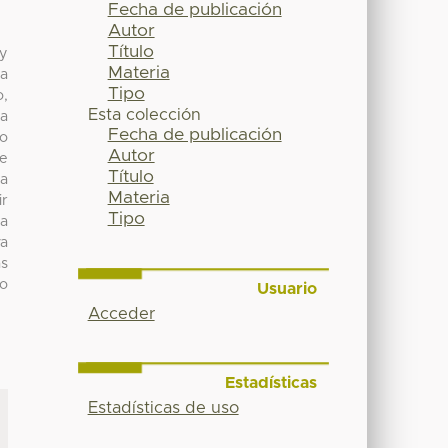
Fecha de publicación
Autor
Título
 y
Materia
la
Tipo
o,
Esta colección
la
Fecha de publicación
yo
Autor
se
Título
da
Materia
ir
Tipo
la
va
as
yo
Usuario
Acceder
Estadísticas
Estadísticas de uso