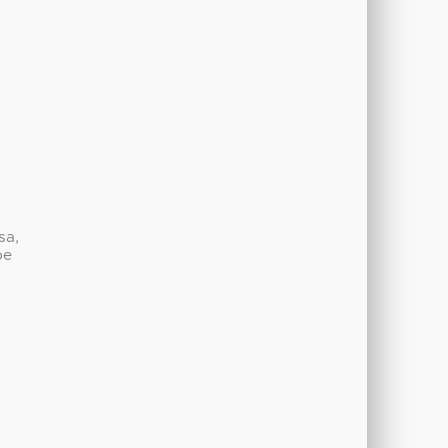
sa,
be