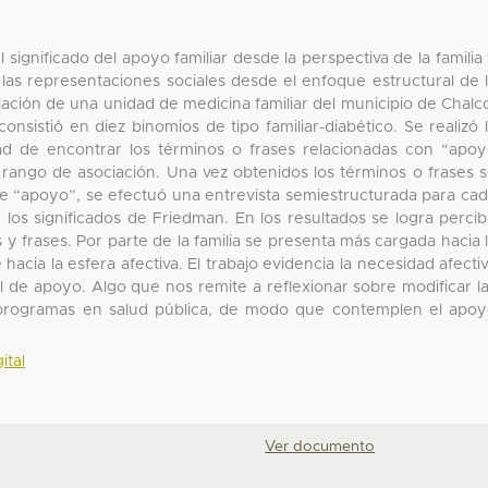
 significado del apoyo familiar desde la perspectiva de la familia
e las representaciones sociales desde el enfoque estructural de 
blación de una unidad de medicina familiar del municipio de Chalc
nsistió en diez binomios de tipo familiar-diabético. Se realizó 
idad de encontrar los términos o frases relacionadas con “apo
y rango de asociación. Una vez obtenidos los términos o frases 
de “apoyo”, se efectuó una entrevista semiestructurada para ca
e los significados de Friedman. En los resultados se logra percib
s y frases. Por parte de la familia se presenta más cargada hacia 
hacia la esfera afectiva. El trabajo evidencia la necesidad afecti
 de apoyo. Algo que nos remite a reflexionar sobre modificar l
programas en salud pública, de modo que contemplen el apo
ital
Ver documento