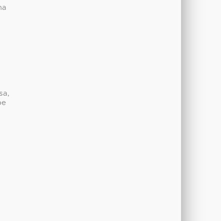
na
sa,
be