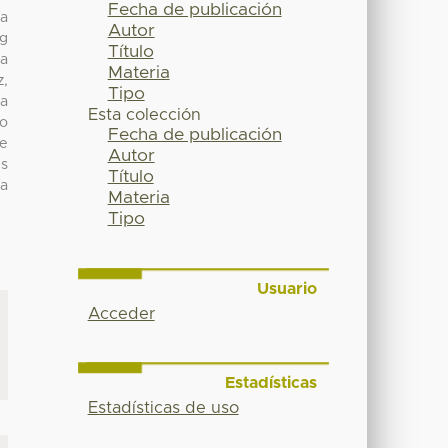
Fecha de publicación
la
Autor
ng
Título
la
Materia
z,
Tipo
la
Esta colección
mo
Fecha de publicación
de
Autor
es
Título
 a
Materia
Tipo
Usuario
Acceder
Estadísticas
Estadísticas de uso