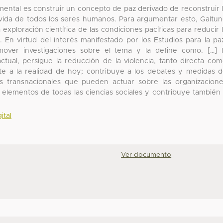
damental es construir un concepto de paz derivado de reconstruir 
 vida de todos los seres humanos. Para argumentar esto, Galtu
 exploración científica de las condiciones pacíficas para reducir 
5). En virtud del interés manifestado por los Estudios para la pa
over investigaciones sobre el tema y la define como. […] 
ctual, persigue la reducción de la violencia, tanto directa co
ente a la realidad de hoy; contribuye a los debates y medidas 
os transnacionales que pueden actuar sobre las organizacion
za elementos de todas las ciencias sociales y contribuye también
ital
Ver documento