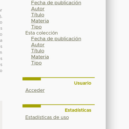
Fecha de publicación
Autor
ar
Título
),
Materia
do
Tipo
es
Esta colección
co
Fecha de publicación
ya
Autor
os
Título
en
Materia
os
Tipo
os
jo
Usuario
Acceder
Estadísticas
Estadísticas de uso