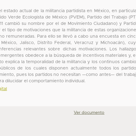
 estado actual de la militancia partidista en México, en particul
ido Verde Ecologista de México (PVEM), Partido del Trabajo (PT
 2011 cambió su nombre por el de Movimiento Ciudadano) y Parti
el tipo de motivaciones que la militancia de estas organizacion
o no remuneradas. Para ello se llevó a cabo una encuesta en cin
 México, Jalisco, Distrito Federal, Veracruz y Michoacán), cu
inferencias relevantes sobre dichas motivaciones. Los hallazg
s emergentes obedece a la búsqueda de incentivos materiales y, 
o explica la temporalidad de la militancia y los continuos cambi
públicos de los cuales disponen actualmente todos los partid
amiento, pues los partidos no necesitan —como antes— del traba
ara dilucidar el comportamiento individual.
ital
Ver documento