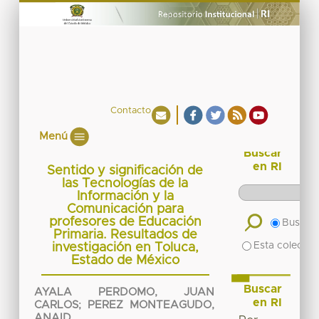
Contacto
Menú
Buscar
en RI
Sentido y significación de
las Tecnologías de la
Información y la
Comunicación para
profesores de Educación
Buscar 
Primaria. Resultados de
Esta colecció
investigación en Toluca,
Estado de México
Buscar
AYALA PERDOMO, JUAN
en RI
CARLOS
;
PEREZ MONTEAGUDO,
ANAID