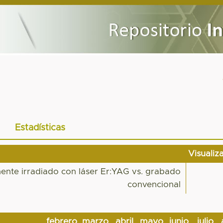
Estadísticas
Visualiz
nte irradiado con láser Er:YAG vs. grabado
convencional
febrero
marzo
abril
mayo
junio
julio