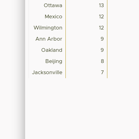
Ottawa
13
Mexico
12
Wilmington
12
Ann Arbor
9
Oakland
9
Beijing
8
Jacksonville
7