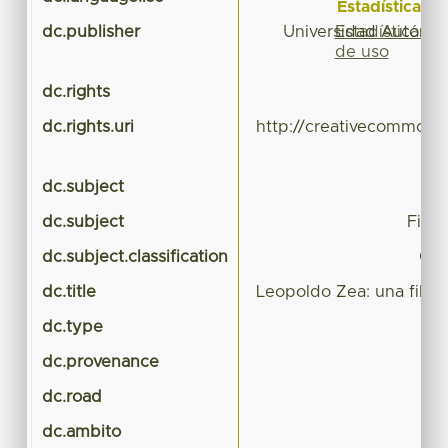
Estadísticas
Estadísticas
dc.publisher
Universidad Autónom
de uso
dc.rights
dc.rights.uri
http://creativecommons.
dc.subject
dc.subject
Filos
dc.subject.classification
CIE
dc.title
Leopoldo Zea: una filosof
dc.type
dc.provenance
dc.road
dc.ambito