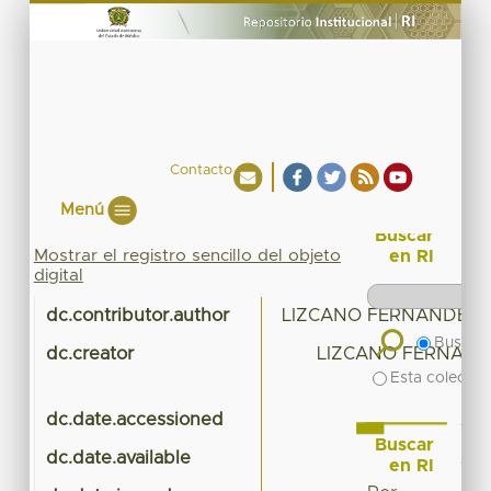
Contacto
Menú
Buscar
Mostrar el registro sencillo del objeto
en RI
digital
dc.contributor.author
LIZCANO FERNANDEZ,
Buscar 
dc.creator
LIZCANO FERNAND
Esta colecció
dc.date.accessioned
201
Buscar
dc.date.available
201
en RI