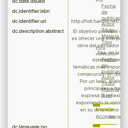
Por
dc.date.issued
Fecha
dc.identifier.isbn
de
publicación
dc.identifier.uri
http://hdl.handle.net/20
Autor
Título
dc.description.abstract
El objetivo principal del
Materia
es ofrecer una interpreta
Tipo
obra del pensador me
Esta
Zea, en la cua
colección
Fecha
sistemáticament
de
temáticas más important
publicación
consecución en dos ni
Autor
Por un lado, analiza
Título
principales a través
Materia
Tipo
expresa la reflexión 
exponiendo la visión d
Usuario
en su dinamismo hist
Acceder
esclarec
dc.language.iso