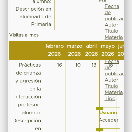
Por
alumno:
Fecha
Descripción en
de
alumnado de
publicación
Primaria
Autor
Título
Visitas al mes
Materia
Tipo
febrero
marzo
abril
mayo
junio
Esta
2026
2026
2026
2026
2026
colección
Fecha
Prácticas
16
10
13
18
5
de
de crianza
publicación
Autor
y agresión
Título
en la
Materia
interacción
Tipo
profesor-
alumno:
Usuario
Acceder
Descripción
en