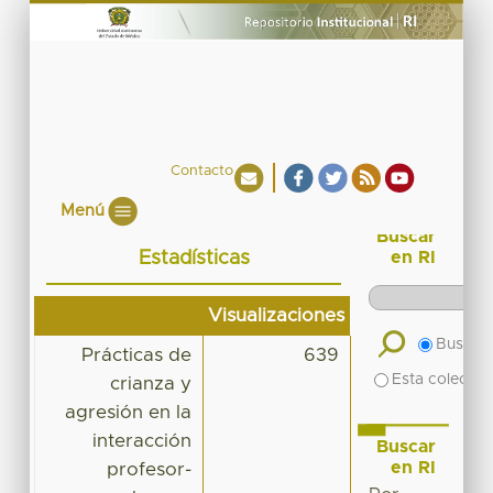
Contacto
Menú
Buscar
Estadísticas
en RI
Visualizaciones
Buscar 
Prácticas de
639
Esta colecció
crianza y
agresión en la
interacción
Buscar
en RI
profesor-