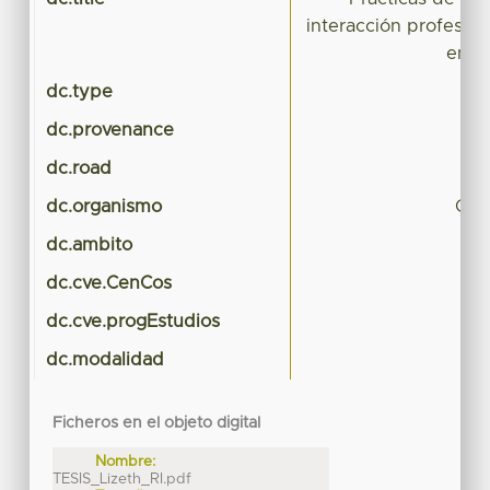
interacción profesor
en a
dc.type
T
dc.provenance
dc.road
dc.organismo
Cie
dc.ambito
dc.cve.CenCos
dc.cve.progEstudios
dc.modalidad
Ficheros en el objeto digital
Nombre:
TESIS_Lizeth_RI.pdf