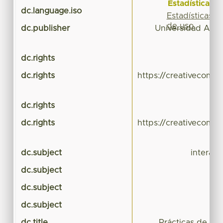
Estadísticas
dc.language.iso
Estadísticas
de uso
dc.publisher
Universidad Aut
dc.rights
dc.rights
https://creativecomm
dc.rights
dc.rights
https://creativecomm
dc.subject
interac
dc.subject
dc.subject
dc.subject
dc.title
Prácticas de cri