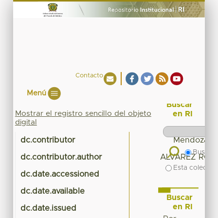
Contacto
Menú
Buscar
Mostrar el registro sencillo del objeto
en RI
digital
dc.contributor
Mendoza Go
Buscar 
dc.contributor.author
ALVAREZ RODR
Esta colecció
dc.date.accessioned
2
dc.date.available
2
Buscar
en RI
dc.date.issued