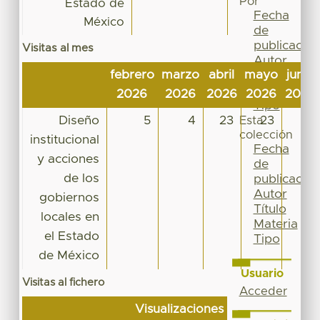
Por
Estado de
Fecha
México
de
publicación
Visitas al mes
Autor
febrero
marzo
abril
mayo
junio
Título
Materia
2026
2026
2026
2026
2026
Tipo
Diseño
5
4
23
23
9
Esta
colección
institucional
Fecha
y acciones
de
de los
publicación
Autor
gobiernos
Título
locales en
Materia
el Estado
Tipo
de México
Usuario
Visitas al fichero
Acceder
Visualizaciones