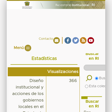
Contacto
Menú
Buscar
Estadísticas
en RI
Visualizaciones
Buscar 
Diseño
366
Esta colecció
institucional y
acciones de los
gobiernos
Buscar
en RI
locales en el